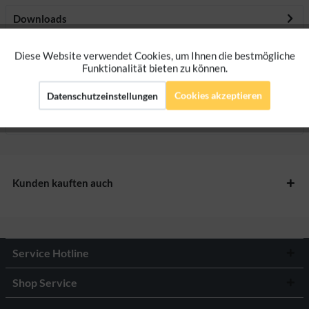
Downloads
Diese Website verwendet Cookies, um Ihnen die bestmögliche
Aktiv
Funktionale
Bewertungen
0
Funktionalität bieten zu können.
Bewertungen lesen, schreiben und diskutieren...
mehr
Cookies akzeptieren
Datenschutzeinstellungen
Aktiv
Marketing
Herstellerangaben
Aktiv
Tracking
Aktiv
Kunden kauften auch
Personalisierung
Service Hotline
Shop Service