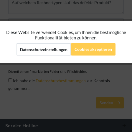
Diese Website verwendet Cookies, um Ihnen die bestmögliche
Aktiv
Funktionale
Funktionalität bieten zu können.
Cookies akzeptieren
Datenschutzeinstellungen
Aktiv
Marketing
Aktiv
Tracking
Die mit einem * markierten Felder sind Pflichtfelder.
Ich habe die
Datenschutzbestimmungen
zur Kenntnis
Aktiv
Personalisierung
genommen.
Senden
Service Hotline