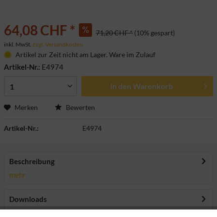
64,08 CHF *
71,20 CHF *
(10% gespart)
inkl. MwSt.
zzgl. Versandkosten
Artikel zur Zeit nicht am Lager. Ware im Zulauf
Artikel-Nr.:
E4974
In den
Warenkorb
Merken
Bewerten
Artikel-Nr.:
E4974
Beschreibung
mehr
Downloads