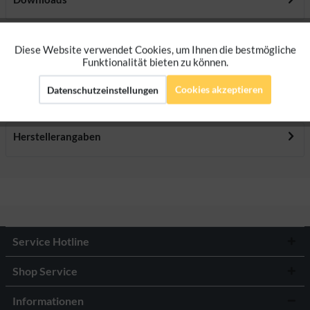
Bewertungen
0
Diese Website verwendet Cookies, um Ihnen die bestmögliche
Aktiv
Funktionale
Bewertungen lesen, schreiben und diskutieren...
mehr
Funktionalität bieten zu können.
Cookies akzeptieren
Datenschutzeinstellungen
Aktiv
Marketing
Ersatzteile
Aktiv
Tracking
Herstellerangaben
Aktiv
Personalisierung
Service Hotline
Shop Service
Informationen