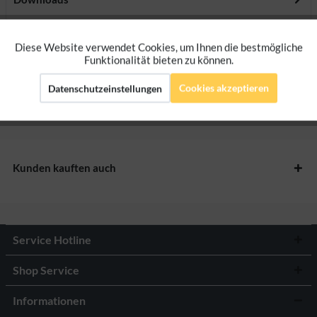
Bewertungen
0
Diese Website verwendet Cookies, um Ihnen die bestmögliche
Aktiv
Funktionale
Funktionalität bieten zu können.
Bewertungen lesen, schreiben und diskutieren...
mehr
Cookies akzeptieren
Datenschutzeinstellungen
Aktiv
Marketing
Herstellerangaben
Aktiv
Tracking
Kunden kauften auch
Aktiv
Personalisierung
Service Hotline
Shop Service
Informationen