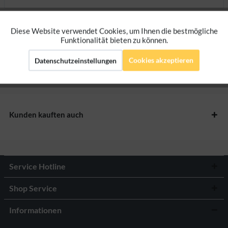
Bewertungen
0
Diese Website verwendet Cookies, um Ihnen die bestmögliche
Aktiv
Funktionale
Bewertungen lesen, schreiben und diskutieren...
mehr
Funktionalität bieten zu können.
Cookies akzeptieren
Datenschutzeinstellungen
Aktiv
Marketing
Herstellerangaben
Aktiv
Tracking
Kunden kauften auch
Aktiv
Personalisierung
Service Hotline
Shop Service
Informationen