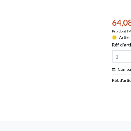
64,0
Prix dont T
Artike
Réf. d'arti
Compa
Réf. d'artic