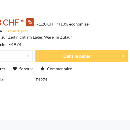
8 CHF *
71,20 CHF *
(10% économisé)
VA
plus frais de port
l zur Zeit nicht am Lager. Ware im Zulauf
cle :
E4974
Dans le panier
rer
Se souv.
Commentaire
le :
E4974