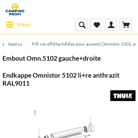
Menu
Aperçu
PiÃ¨ces dÃ©tachÃ©es pour auvents Omnistor 5102, a
Embout Omn.5102 gauche+droite
Endkappe Omnistor 5102 li+re anthrazit
RAL9011