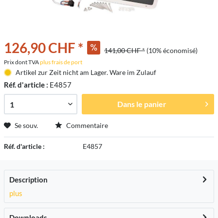
126,90 CHF *
141,00 CHF *
(10% économisé)
Prix dont TVA
plus frais de port
Artikel zur Zeit nicht am Lager. Ware im Zulauf
Réf. d'article :
E4857
Dans le panier
Se souv.
Commentaire
Réf. d'article :
E4857
Description
plus
Downloads