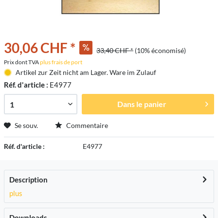
30,06 CHF *
33,40 CHF *
(10% économisé)
Prix dont TVA
plus frais de port
Artikel zur Zeit nicht am Lager. Ware im Zulauf
Réf. d'article :
E4977
Dans le panier
Se souv.
Commentaire
Réf. d'article :
E4977
Description
plus
Downloads