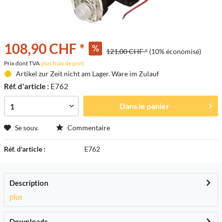
108,90 CHF *
121,00 CHF *
(10% économisé)
Prix dont TVA
plus frais de port
Artikel zur Zeit nicht am Lager. Ware im Zulauf
Réf. d'article :
E762
Dans le panier
Se souv.
Commentaire
Réf. d'article :
E762
Description
plus
Downloads