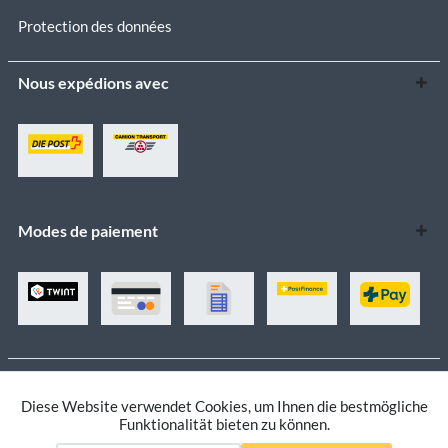
Protection des données
Nous expédions avec
Modes de paiement
Tous les prix sont indiqués TVA légale comprise.
Diese Website verwendet Cookies, um Ihnen die bestmögliche
Aktiv
Funktionale
Funktionalität bieten zu können.
Paramètres des cookies
Mentions légales
Contactez