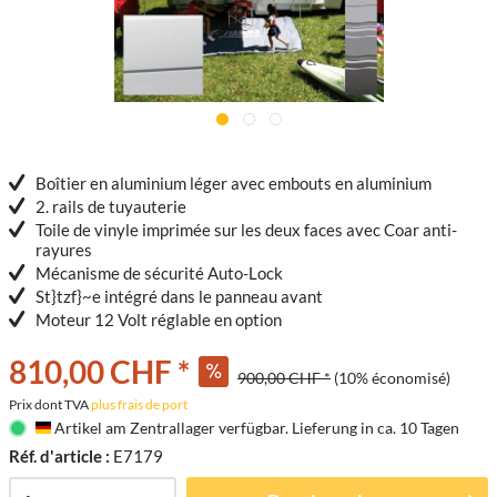
Boîtier en aluminium léger avec embouts en aluminium
2. rails de tuyauterie
Toile de vinyle imprimée sur les deux faces avec Coar anti-
rayures
Mécanisme de sécurité Auto-Lock
St}tzf}~e intégré dans le panneau avant
Moteur 12 Volt réglable en option
810,00 CHF *
900,00 CHF *
(10% économisé)
Prix dont TVA
plus frais de port
Artikel am Zentrallager verfügbar. Lieferung in ca. 10 Tagen
Deutschland
Réf. d'article :
E7179