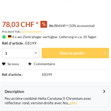
78,03 CHF *
86,70 CHF *
(10% économisé)
Prix dont TVA
plus frais de port
4 x am Zentrallager verfügbar. Lieferung in ca. 10 Tagen
Deutschland
Réf. d'article :
E8199
Dans le panier
Se souv.
Commentaire
Réf. d'article :
E8199
Description
Feu arrière combiné Hella Caraluna II Chromium avec
réflecteur rond, version droite avec feu...
plus