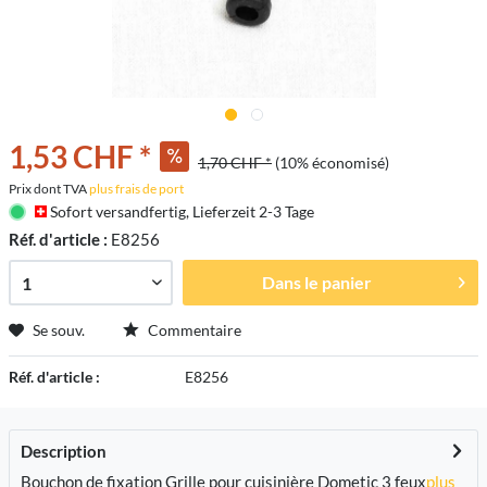
1,53 CHF *
1,70 CHF *
(10% économisé)
Prix dont TVA
plus frais de port
Sofort versandfertig, Lieferzeit 2-3 Tage
Réf. d'article :
E8256
Dans le panier
Se souv.
Commentaire
Réf. d'article :
E8256
Description
Bouchon de fixation Grille pour cuisinière Dometic 3 feux
plus