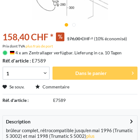
158,40 CHF *
176,00 CHF *
(10% économisé)
Prix dont TVA
plus frais de port
4 x am Zentrallager verfügbar. Lieferung in ca. 10 Tagen
Deutschland
Réf. d'article :
E7589
Dans le panier
Se souv.
Commentaire
Réf. d'article :
E7589
Description
brûleur complet, rétrocompatible jusqu'en mai 1996 (Trumatic
S 3002) et mai 1998 (Trumatic S 5002)
plus