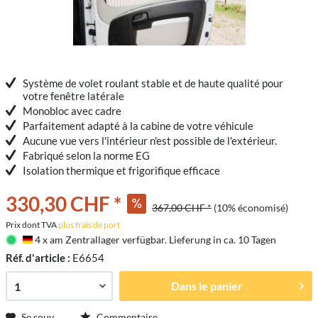
Système de volet roulant stable et de haute qualité pour
votre fenêtre latérale
Monobloc avec cadre
Parfaitement adapté à la cabine de votre véhicule
Aucune vue vers l'intérieur n'est possible de l'extérieur.
Fabriqué selon la norme EG
Isolation thermique et frigorifique efficace
330,30 CHF *
367,00 CHF *
(10% économisé)
Prix dont TVA
plus frais de port
4 x am Zentrallager verfügbar. Lieferung in ca. 10 Tagen
Deutschland
Réf. d'article :
E6654
Dans le panier
Se souv.
Commentaire