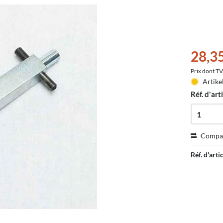
28,3
Prix dont T
Artike
Réf. d'arti
Compa
Réf. d'artic