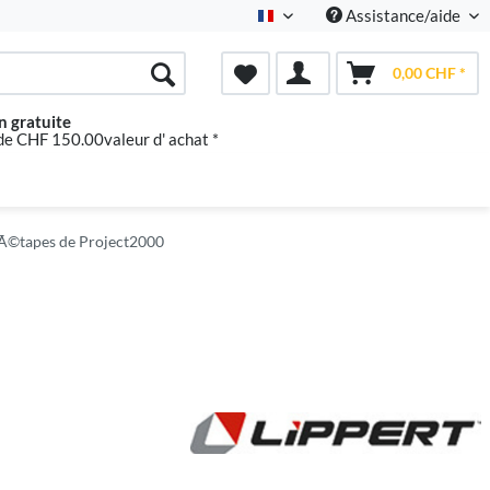
Assistance/aide
Französisch
0,00 CHF *
n gratuite
 de CHF 150.00valeur d' achat *
 Ã©tapes de Project2000