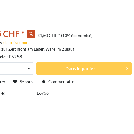
5 CHF *
31,50 CHF *
(10% économisé)
VA
plus frais de port
l zur Zeit nicht am Lager. Ware im Zulauf
cle :
E6758
Dans le panier
rer
Se souv.
Commentaire
le :
E6758