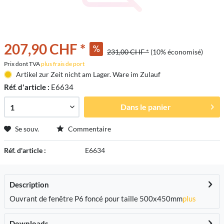
207,90 CHF *
231,00 CHF *
(10% économisé)
Prix dont TVA
plus frais de port
Artikel zur Zeit nicht am Lager. Ware im Zulauf
Réf. d'article :
E6634
Dans le panier
Se souv.
Commentaire
Réf. d'article :
E6634
Description
Ouvrant de fenêtre P6 foncé pour taille 500x450mm
plus
Downloads