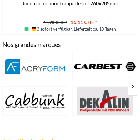
Joint caoutchouc trappe de toit 260x205mm
16,11 CHF *
17,90 CHF *
3 sofort verfügbar, Lieferzeit ca. 10 Tagen
Deutschland
Nos grandes marques