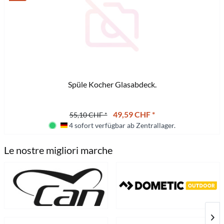
Spüle Kocher Glasabdeck.
49,59 CHF *
55,10 CHF *
4 sofort verfügbar ab Zentrallager.
Deutschland
Lieferzeit ca. 10 Tage
Le nostre migliori marche