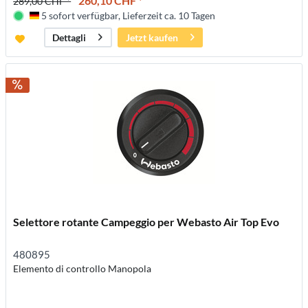
260,10 CHF *
289,00 CHF *
5 sofort verfügbar, Lieferzeit ca. 10 Tagen
Deutschland
Jetzt kaufen
Dettagli
Selettore rotante Campeggio per Webasto Air Top Evo
480895
Elemento di controllo Manopola