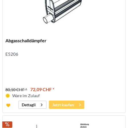
Abgasschalldämpfer
E5206
72,09 CHF *
80,10 CHF *
Ware im Zulauf
Jetzt kaufen
Dettagli