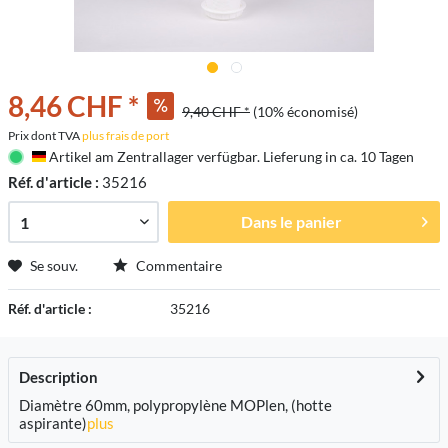
8,46 CHF *
9,40 CHF *
(10% économisé)
Prix dont TVA
plus frais de port
Artikel am Zentrallager verfügbar. Lieferung in ca. 10 Tagen
Deutschland
Réf. d'article :
35216
Dans le panier
Se souv.
Commentaire
Réf. d'article :
35216
Description
Diamètre 60mm, polypropylène MOPlen, (hotte
aspirante)
plus