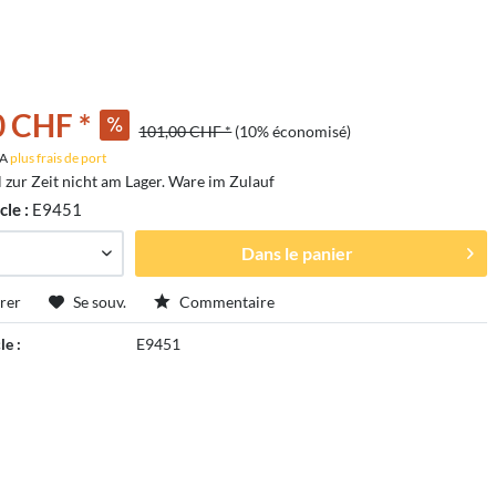
0 CHF *
101,00 CHF *
(10% économisé)
VA
plus frais de port
l zur Zeit nicht am Lager. Ware im Zulauf
cle :
E9451
Dans le panier
rer
Se souv.
Commentaire
le :
E9451