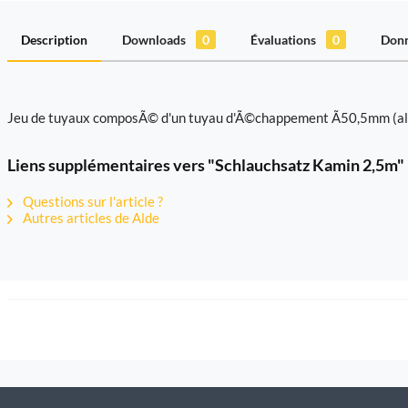
Description
Downloads
0
Évaluations
0
Donn
Jeu de tuyaux composÃ© d'un tuyau d'Ã©chappement Ã50,5mm (alu
Liens supplémentaires vers "Schlauchsatz Kamin 2,5m"
Questions sur l'article ?
Autres articles de Alde