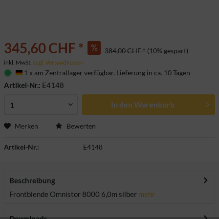
345,60 CHF *
384,00 CHF *
(10% gespart)
inkl. MwSt.
zzgl. Versandkosten
1 x am Zentrallager verfügbar. Lieferung in ca. 10 Tagen
Deutschland
Artikel-Nr.:
E4148
In den
Warenkorb
Merken
Bewerten
Artikel-Nr.:
E4148
Beschreibung
Frontblende Omnistor 8000 6,0m silber
mehr
Downloads