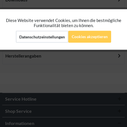
Bewertungen
0
Diese Website verwendet Cookies, um Ihnen die bestmögliche
Aktiv
Funktionale
Bewertungen lesen, schreiben und diskutieren...
mehr
Funktionalität bieten zu können.
Cookies akzeptieren
Datenschutzeinstellungen
Aktiv
Marketing
Ersatzteile
Aktiv
Tracking
Herstellerangaben
Aktiv
Personalisierung
Service Hotline
Shop Service
Informationen