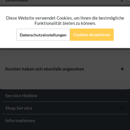
Bewertungen
0
Diese Website verwendet Cookies, um Ihnen die bestmögliche
Aktiv
Funktionale
Funktionalität bieten zu können.
Bewertungen lesen, schreiben und diskutieren...
mehr
Cookies akzeptieren
Datenschutzeinstellungen
Aktiv
Marketing
Herstellerangaben
Aktiv
Tracking
Kunden haben sich ebenfalls angesehen
Aktiv
Personalisierung
Service Hotline
Shop Service
Informationen