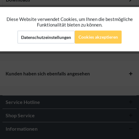
Bewertungen
0
Diese Website verwendet Cookies, um Ihnen die bestmögliche
Aktiv
Funktionale
Funktionalität bieten zu können.
Bewertungen lesen, schreiben und diskutieren...
mehr
Cookies akzeptieren
Datenschutzeinstellungen
Aktiv
Marketing
Herstellerangaben
Aktiv
Tracking
Kunden haben sich ebenfalls angesehen
Aktiv
Personalisierung
Service Hotline
Shop Service
Informationen