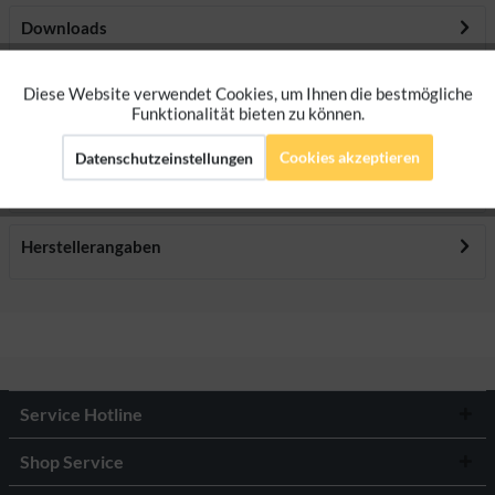
Downloads
Diese Website verwendet Cookies, um Ihnen die bestmögliche
Aktiv
Bewertungen
0
Funktionale
Funktionalität bieten zu können.
Bewertungen lesen, schreiben und diskutieren...
mehr
Cookies akzeptieren
Datenschutzeinstellungen
Aktiv
Marketing
Ersatzteile
Aktiv
Tracking
Herstellerangaben
Aktiv
Personalisierung
Service Hotline
Shop Service