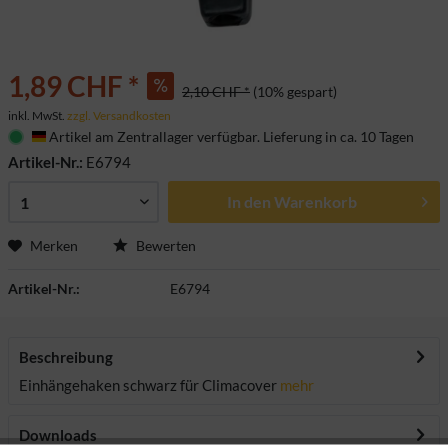
1,89 CHF *
2,10 CHF *
(10% gespart)
inkl. MwSt.
zzgl. Versandkosten
Artikel am Zentrallager verfügbar. Lieferung in ca. 10 Tagen
Deutschland
Artikel-Nr.:
E6794
In den
Warenkorb
Merken
Bewerten
Artikel-Nr.:
E6794
Beschreibung
Einhängehaken schwarz für Climacover
mehr
Downloads