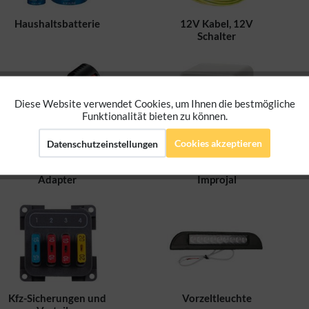
Haushaltsbatterie
12V Kabel, 12V
Schalter
Diese Website verwendet Cookies, um Ihnen die bestmögliche
Aktiv
Funktionale
Funktionalität bieten zu können.
Cookies akzeptieren
Datenschutzeinstellungen
Aktiv
Marketing
12V Stecker,
230V Steckdose,
Zigarettenanzünder
230V Schalter Berker,
Adapter
Improjal
Aktiv
Tracking
Aktiv
Personalisierung
Kfz-Sicherungen und
Vorzeltleuchte