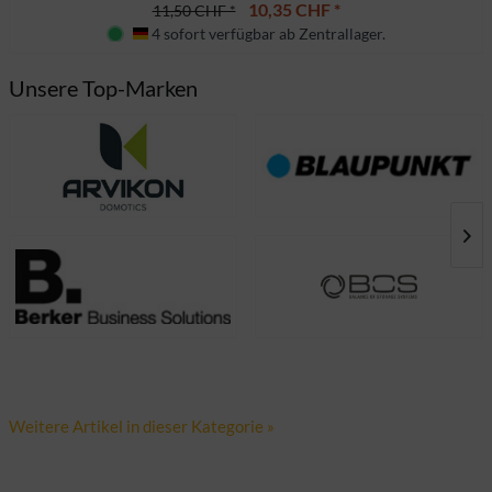
10,35 CHF *
11,50 CHF *
4 sofort verfügbar ab Zentrallager.
Deutschland
Lieferzeit ca. 10 Tage
Unsere Top-Marken
Weitere Artikel in dieser Kategorie »