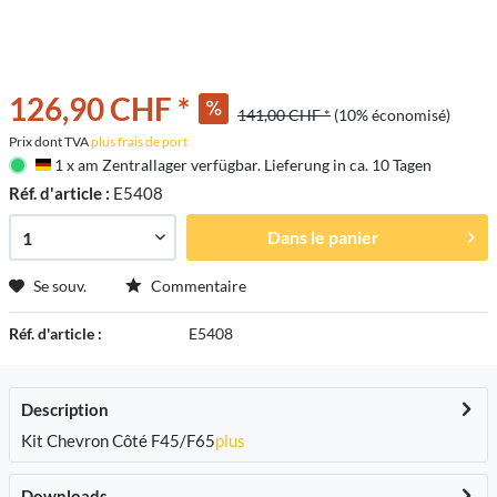
126,90 CHF *
141,00 CHF *
(10% économisé)
Prix dont TVA
plus frais de port
1 x am Zentrallager verfügbar. Lieferung in ca. 10 Tagen
Deutschland
Réf. d'article :
E5408
Dans le panier
Se souv.
Commentaire
Réf. d'article :
E5408
Description
Kit Chevron Côté F45/F65
plus
Downloads