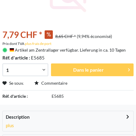
7,79 CHF *
8,65 CHF *
(9,94% économisé)
Prix dont TVA
plus frais de port
Artikel am Zentrallager verfügbar. Lieferung in ca. 10 Tagen
Deutschland
Réf. d'article :
E5685
Dans le panier
Se souv.
Commentaire
Réf. d'article :
E5685
Description
plus