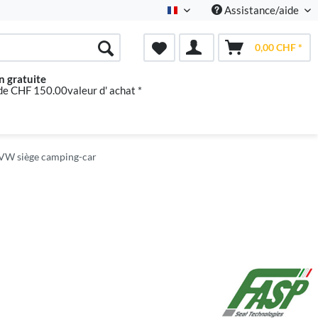
Assistance/aide
Französisch
0,00 CHF *
n gratuite
 de CHF 150.00valeur d' achat *
VW siège camping-car