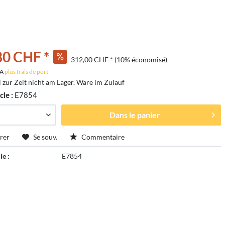
80 CHF *
312,00 CHF *
(10% économisé)
VA
plus frais de port
l zur Zeit nicht am Lager. Ware im Zulauf
cle :
E7854
Dans le panier
rer
Se souv.
Commentaire
le :
E7854