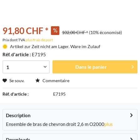
91,80 CHF *
102,00 CHF *
(10% économisé)
Prix dont TVA
plus frais de port
Artikel zur Zeit nicht am Lager. Ware im Zulauf
Réf. d'article :
E7195
Dans le panier
Se souv.
Commentaire
Réf. d'article :
E7195
Description
Ensemble de bras de chevron droit 2,6 m O2000
plus
Downloads