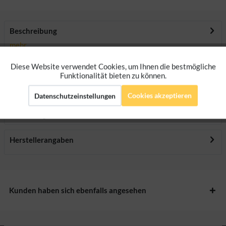
Beschreibung
mehr
Diese Website verwendet Cookies, um Ihnen die bestmögliche
Aktiv
Funktionale
Downloads
Funktionalität bieten zu können.
Cookies akzeptieren
Datenschutzeinstellungen
Aktiv
Marketing
Bewertungen
0
Bewertungen lesen, schreiben und diskutieren...
mehr
Aktiv
Tracking
Herstellerangaben
Aktiv
Personalisierung
Kunden haben sich ebenfalls angesehen