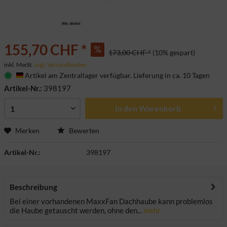
155,70 CHF *
173,00 CHF *
(10% gespart)
inkl. MwSt.
zzgl. Versandkosten
Artikel am Zentrallager verfügbar. Lieferung in ca. 10 Tagen
Deutschland
Artikel-Nr.:
398197
In den
Warenkorb
Merken
Bewerten
Artikel-Nr.:
398197
Beschreibung
Bei einer vorhandenen MaxxFan Dachhaube kann problemlos
die Haube getauscht werden, ohne den...
mehr