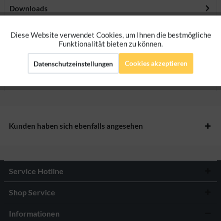
Downloads
Diese Website verwendet Cookies, um Ihnen die bestmögliche
Aktiv
Funktionale
Bewertungen
0
Funktionalität bieten zu können.
Bewertungen lesen, schreiben und diskutieren...
mehr
Cookies akzeptieren
Datenschutzeinstellungen
Aktiv
Marketing
Herstellerangaben
Aktiv
Tracking
Aktiv
Kunden haben sich ebenfalls angesehen
Personalisierung
Service Hotline
Shop Service
Informationen