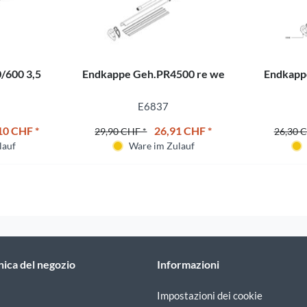
/600 3,5
Endkappe Geh.PR4500 re we
Endkapp
E6837
10 CHF *
26,91 CHF *
29,90 CHF *
26,30 
lauf
Ware im Zulauf
nica del negozio
Informazioni
Impostazioni dei cookie