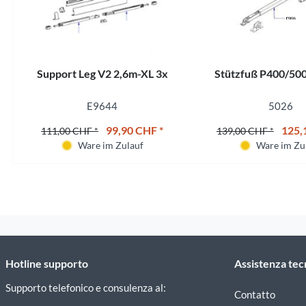
Support Leg V2 2,6m-XL 3x
Stützfuß P400/500
E9644
5026
99,90 CHF *
125,
111,00 CHF *
139,00 CHF *
Ware im Zulauf
Ware im Zu
Hotline supporto
Assistenza tec
Supporto telefonico e consulenza al:
Contatto