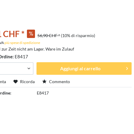
1 CHF *
56,90 CHF *
(10% di risparmio)
 IVA
più spese di spedizione
l zur Zeit nicht am Lager. Ware im Zulauf
Ordine:
E8417
Aggiungi al carrello
nta
Ricorda
Commento
rdine:
E8417