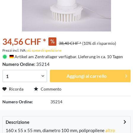
34,56 CHF *
38,40 CHF *
(10% di risparmio)
Prezzi incl. IVA
più spese di spedizione
Artikel am Zentrallager verfügbar. Lieferung in ca. 10 Tagen
Deutschland
Numero Ordine:
35214
Aggiungi al carrello
Ricorda
Commento
Numero Ordine:
35214
Descrizione
160 x 55 x 55 mm, diametro 100 mm, polipropilene
altro