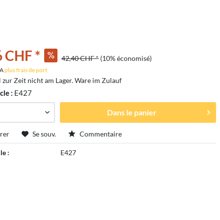
6 CHF *
42,40 CHF *
(10% économisé)
VA
plus frais de port
l zur Zeit nicht am Lager. Ware im Zulauf
cle :
E427
Dans le panier
rer
Se souv.
Commentaire
le :
E427