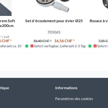
trem Soft
Set d´écoulement pour évier Ø25
Rosace à v
0x200cm
705065
* / 1 m²)
6 CHF *
16,56 CHF *
18,40 CHF *
7,05 
eferzeit ca. 10 Tage
Sofort verfügbar, Lieferzeit 2-3 Tage
Sofort v
tique
Informations
Paramètres des cookies