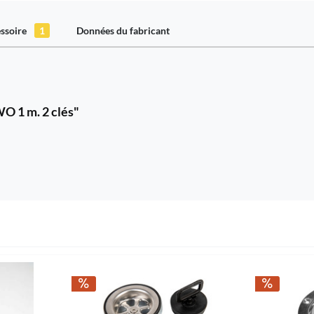
ssoire
1
Données du fabricant
O 1 m. 2 clés"