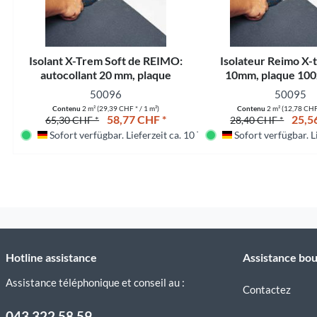
Isolant X-Trem Soft de REIMO:
Isolateur Reimo X-
autocollant 20 mm, plaque
10mm, plaque 10
100x200 cm
50096
50095
Contenu
2 m²
(29,39 CHF * / 1 m²)
Contenu
2 m²
(12,78 CHF 
58,77 CHF *
25,5
65,30 CHF *
28,40 CHF *
Sofort verfügbar. Lieferzeit ca. 10 Tage
Sofort verfügbar. Li
Deutschland
Deutschland
Hotline assistance
Assistance bou
Assistance téléphonique et conseil au :
Contactez
043 322 58 59