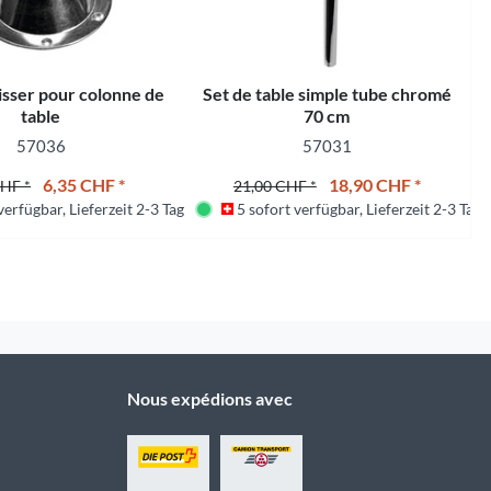
isser pour colonne de
Set de table simple tube chromé
table
70 cm
57036
57031
6,35 CHF *
18,90 CHF *
CHF *
21,00 CHF *
erfügbar, Lieferzeit 2-3 Tage
5 sofort verfügbar, Lieferzeit 2-3 Tage
Nous expédions avec