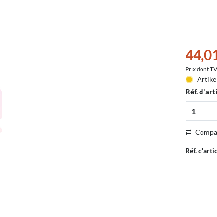
44,0
Prix dont T
Artike
Réf. d'arti
Compa
Réf. d'artic