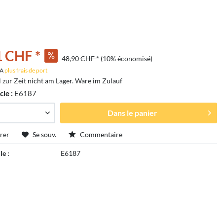
1 CHF *
48,90 CHF *
(10% économisé)
VA
plus frais de port
l zur Zeit nicht am Lager. Ware im Zulauf
cle :
E6187
Dans le panier
rer
Se souv.
Commentaire
le :
E6187