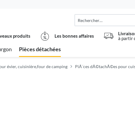
Livraiso
veaux produits
Les bonnes affaires
à partir
urgon
Pièces détachées
our évier, cuisinière,four de camping
PiÃ¨ces dÃ©tachÃ©es pour cuis