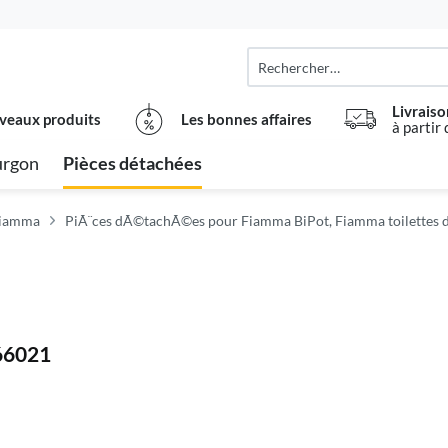
Livraiso
veaux produits
Les bonnes affaires
à partir
urgon
Pièces détachées
Fiamma
PiÃ¨ces dÃ©tachÃ©es pour Fiamma BiPot, Fiamma toilettes d
 66021