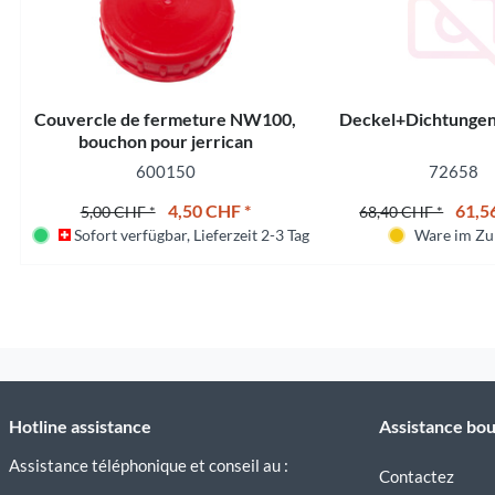
Couvercle de fermeture NW100,
Deckel+Dichtunge
bouchon pour jerrican
600150
72658
4,50 CHF *
61,5
5,00 CHF *
68,40 CHF *
Sofort verfügbar, Lieferzeit 2-3 Tage
Ware im Zu
Hotline assistance
Assistance bou
Assistance téléphonique et conseil au :
Contactez