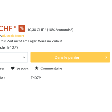
 CHF *
10,30 CHF *
(10% économisé)
VA
plus frais de port
l zur Zeit nicht am Lager. Ware im Zulauf
cle :
E4079
Dans le panier
rer
Se souv.
Commentaire
le :
E4079