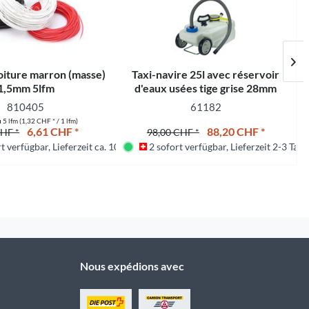
oiture marron (masse)
Taxi-navire 25l avec réservoir
1,5mm 5lfm
d'eaux usées tige grise 28mm
810405
61182
u
5 lfm
(1,32 CHF * / 1 lfm)
6,61 CHF *
88,20 CHF *
CHF *
98,00 CHF *
t verfügbar, Lieferzeit ca. 10 Tagen
2 sofort verfügbar, Lieferzeit 2-3 Tage
hland
Nous expédions avec