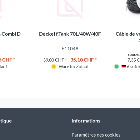
n Combi D
Deckel f.Tank 70L/40W/40F
Câble de v
E11048
Conten
6 CHF *
35,10 CHF *
39,00 CHF *
7,35 
lauf
Ware im Zulauf
6 sofor
Deutsc
tique
Informations
Paramètres des cookies