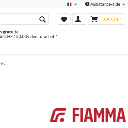
Assistance/aide
Französisch
0,00 CHF *
n gratuite
 de CHF 150.00valeur d' achat *
e c