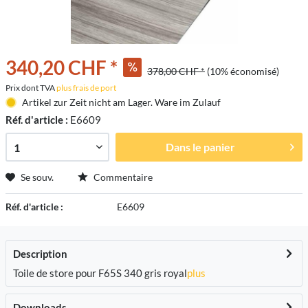
340,20 CHF *
378,00 CHF *
(10% économisé)
Prix dont TVA
plus frais de port
Artikel zur Zeit nicht am Lager. Ware im Zulauf
Réf. d'article :
E6609
Dans le panier
Se souv.
Commentaire
Réf. d'article :
E6609
Description
Toile de store pour F65S 340 gris royal
plus
Downloads