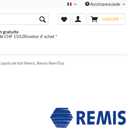
Assistance/aide
Französisch
0,00 CHF *
n gratuite
 de CHF 150.00valeur d' achat *
apots de toit Remis, Remis RemiTop