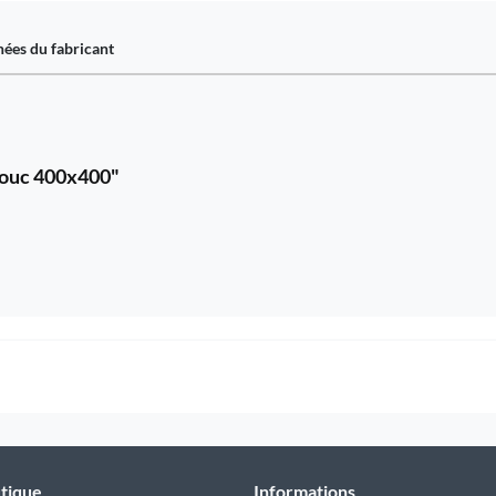
ées du fabricant
chouc 400x400"
tique
Informations