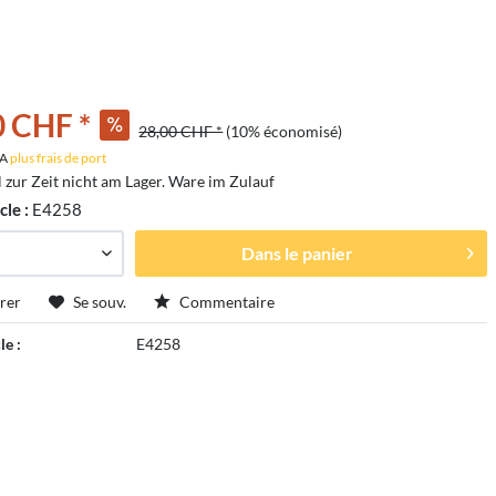
0 CHF *
28,00 CHF *
(10% économisé)
VA
plus frais de port
l zur Zeit nicht am Lager. Ware im Zulauf
cle :
E4258
Dans le panier
rer
Se souv.
Commentaire
le :
E4258