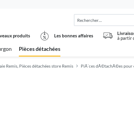
Livraiso
veaux produits
Les bonnes affaires
à partir
urgon
Pièces détachées
aie Remis, Pièces détachées store Remis
PiÃ¨ces dÃ©tachÃ©es pour c