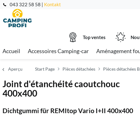
043 322 58 58 |
Kontakt
Top ventes
Nou
Accueil
Accessoires Camping-car
Aménagement fo
Aperçu
Start Page
Pièces détachées
Pièces détachées B
Joint d'étanchéité caoutchouc
400x400
Dichtgummi für REMItop Vario I+II 400x400