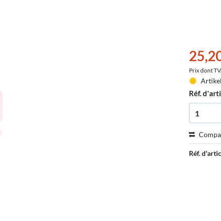
25,2
Prix dont T
Artike
Réf. d'arti
Compa
Réf. d'artic