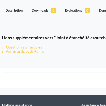
Description
Downloads
0
Évaluations
0
Donn
Liens supplémentaires vers "Joint d'étanchéité caout
Questions sur l'article ?
Autres articles de Remis
Hotline assistance
Assistance bou