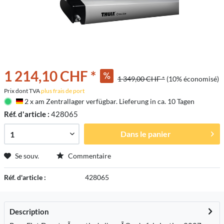
1 214,10 CHF *
1 349,00 CHF *
(10% économisé)
Prix dont TVA
plus frais de port
2 x am Zentrallager verfügbar. Lieferung in ca. 10 Tagen
Deutschland
Réf. d'article :
428065
Dans le panier
Se souv.
Commentaire
Réf. d'article :
428065
Description