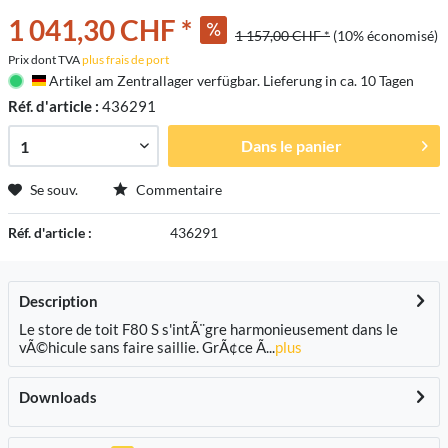
1 041,30 CHF *
1 157,00 CHF *
(10% économisé)
Prix dont TVA
plus frais de port
Artikel am Zentrallager verfügbar. Lieferung in ca. 10 Tagen
Deutschland
Réf. d'article :
436291
Dans le panier
Se souv.
Commentaire
Réf. d'article :
436291
Description
Le store de toit F80 S s'intÃ¨gre harmonieusement dans le
vÃ©hicule sans faire saillie. GrÃ¢ce Ã...
plus
Downloads