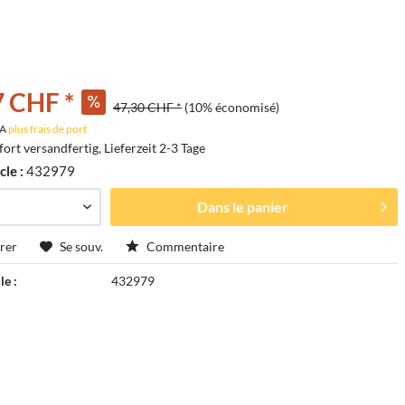
7 CHF *
47,30 CHF *
(10% économisé)
VA
plus frais de port
fort versandfertig, Lieferzeit 2-3 Tage
cle :
432979
Dans le panier
rer
Se souv.
Commentaire
le :
432979