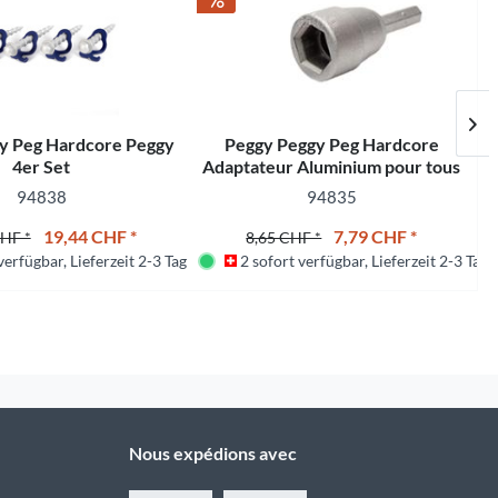
y Peg Hardcore Peggy
Peggy Peggy Peg Hardcore
4er Set
Adaptateur Aluminium pour tous
les piquets PP
94838
94835
19,44 CHF *
7,79 CHF *
CHF *
8,65 CHF *
erfügbar, Lieferzeit 2-3 Tage
2 sofort verfügbar, Lieferzeit 2-3 Tage
Nous expédions avec