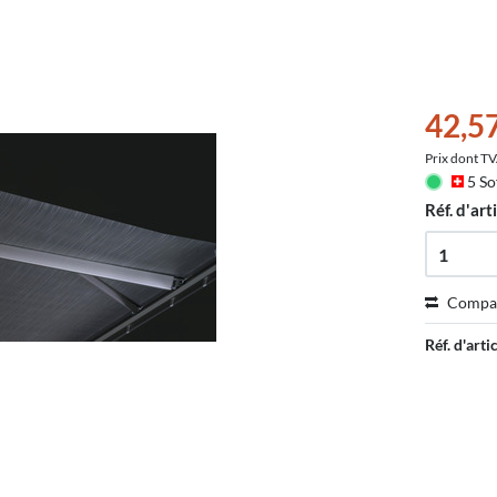
42,5
Prix dont T
5 So
Réf. d'arti
Compa
Réf. d'artic