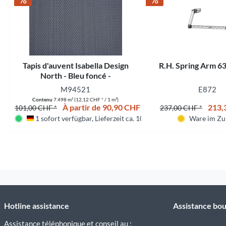
Tapis d'auvent Isabella Design
R.H. Spring Arm 6
North - Bleu foncé -
M94521
E872
Contenu
7.498 m²
(12,12 CHF * / 1 m²)
À partir de 90,90 CHF *
213,
101,00 CHF *
237,00 CHF *
1 sofort verfügbar, Lieferzeit ca. 10 Tagen
Ware im Zu
Deutschland
Hotline assistance
Assistance bou
Assistance téléphonique et conseil au :