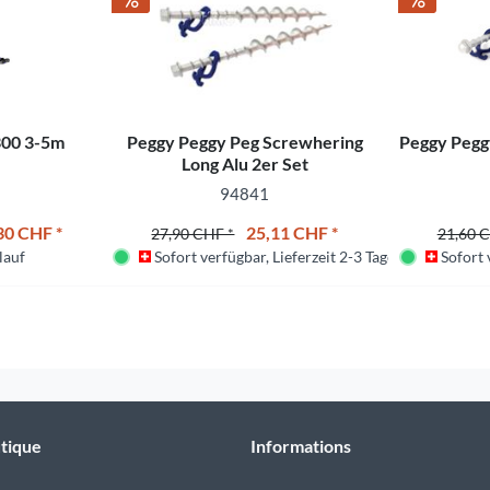
300 3-5m
Peggy Peggy Peg Screwhering
Peggy Pegg
Long Alu 2er Set
94841
30 CHF *
25,11 CHF *
27,90 CHF *
21,60 
lauf
Sofort verfügbar, Lieferzeit 2-3 Tage
Sofort v
tique
Informations