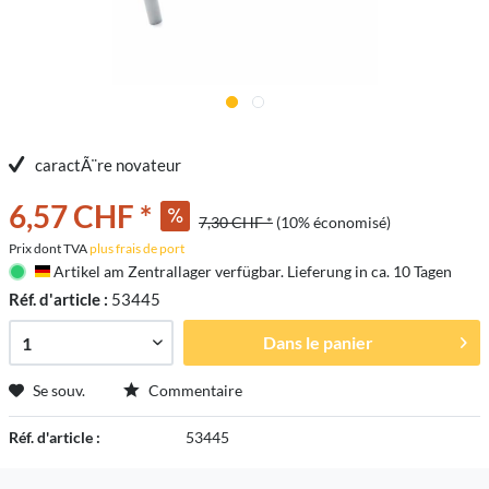
caractÃ¨re novateur
6,57 CHF *
7,30 CHF *
(10% économisé)
Prix dont TVA
plus frais de port
Artikel am Zentrallager verfügbar. Lieferung in ca. 10 Tagen
Deutschland
Réf. d'article :
53445
Dans le panier
Se souv.
Commentaire
Réf. d'article :
53445