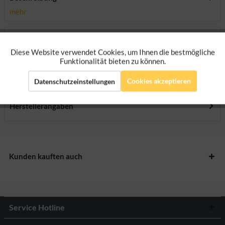
mehr
Downloads
Diese Website verwendet Cookies, um Ihnen die bestmögliche
Aktiv
Funktionale
Funktionalität bieten zu können.
Bewertungen
0
Bewertungen lesen, schreiben und diskutieren...
Cookies akzeptieren
mehr
Datenschutzeinstellungen
Aktiv
Marketing
Herstellerangaben
Aktiv
Tracking
Aktiv
Personalisierung
Kunden kauften auch
Service Hotline