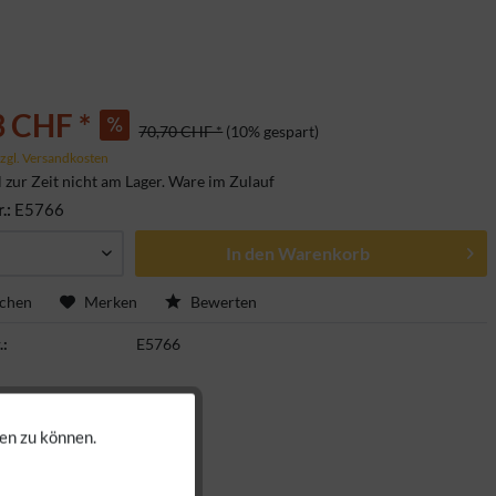
3 CHF *
70,70 CHF *
(10% gespart)
zgl. Versandkosten
l zur Zeit nicht am Lager. Ware im Zulauf
r.:
E5766
In den
Warenkorb
ichen
Merken
Bewerten
.:
E5766
en zu können.
Aktiv