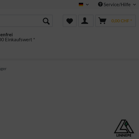
Service/Hilfe
Deutsch
0,00 CHF *
enfrei
0 Einkaufswert *
äger