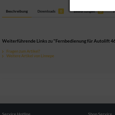
Marketing
Beschreibung
Downloads
0
Bewertungen
0
H
Tracking
Personalisierung
Weiterführende Links zu "Fernbedienung für Autolift 4
Fragen zum Artikel?
Weitere Artikel von Linnepe
Service Hotline
Shop Service