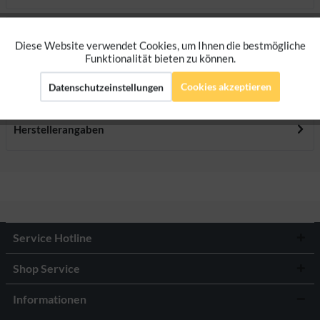
Downloads
Diese Website verwendet Cookies, um Ihnen die bestmögliche
Aktiv
Funktionale
Funktionalität bieten zu können.
Bewertungen
0
Cookies akzeptieren
Datenschutzeinstellungen
Aktiv
Marketing
Bewertungen lesen, schreiben und diskutieren...
mehr
Herstellerangaben
Aktiv
Tracking
Aktiv
Personalisierung
Service Hotline
Shop Service
Informationen